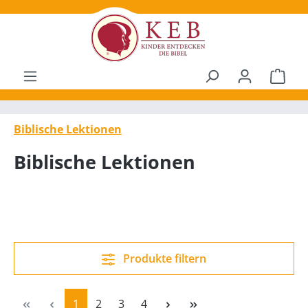
alt springen
Ware
Biblische Lektionen
Biblische Lektionen
Produkte filtern
Seite
Seite
Seite
Seite
1
2
3
4