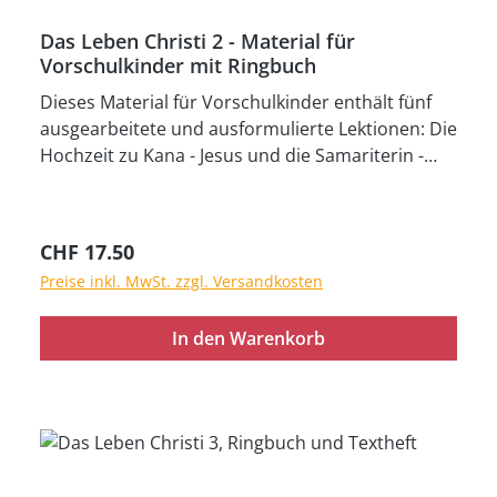
Das Leben Christi 2 - Material für
Vorschulkinder mit Ringbuch
Dieses Material für Vorschulkinder enthält fünf
ausgearbeitete und ausformulierte Lektionen: Die
Hochzeit zu Kana - Jesus und die Samariterin -
Heilung des Sohnes eines königlichen Beamten -
Bartimäus - Der verlorene Sohn. Für die
Stundengestaltung mit Vorschulkindern
Regulärer Preis:
CHF 17.50
bekommen Sie mit diesem Zusatzmaterial Spiel-
Preise inkl. MwSt. zzgl. Versandkosten
und Quizideen, Erklärungen zum Lernen von
Bibelversen mit Vorschulkindern, Kopiervorlagen
In den Warenkorb
für altersgerechte Bastelarbeiten sowie
Liedvorschläge. Das Arbeitsmaterial ist durchweg
farbig und muss nur noch ausgeschnitten und
ggf. mit Haftpapier hinterklebt werden. Textheft,
zwei Materialhefte (24 cm x 33 cm) mit farbigem
Arbeitsmaterial und Ringbuch mit Bildern