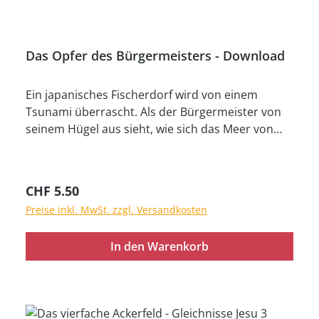
Anleitungen, zwei Hefte farbiges Arbeitsmaterial
Das Opfer des Bürgermeisters - Download
Ein japanisches Fischerdorf wird von einem
Tsunami überrascht. Als der Bürgermeister von
seinem Hügel aus sieht, wie sich das Meer von
der Küste zurückzieht, und die Zeichen des
kommenden Unglücks erkennt, zündet er seine
gesamte Reisernte an, um die Bewohner auf den
Regulärer Preis:
CHF 5.50
Hügel zu locken und sie so zu retten. Die wahre
Preise inkl. MwSt. zzgl. Versandkosten
Geschichte von OMF eignet sich sehr gut, um den
Kindern den Begriff „Opfer“ zu erklären. Im
In den Warenkorb
Bibelvers Johannes 3,16 wird das Opfer, das Gott
gebracht hat, verdeutlicht. Sie erhalten ein
abwechslungsreiches Programm mit spannender
Geschichte, das sich besonders für die Zeit vor
Ostern eignet. Wichtiger Hinweis zum Download-