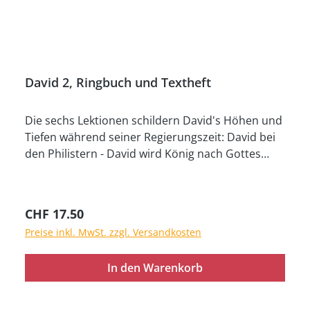
David 2, Ringbuch und Textheft
Die sechs Lektionen schildern David's Höhen und
Tiefen während seiner Regierungszeit: David bei
den Philistern - David wird König nach Gottes
Verheissung - David und Batseba - David und
Mefi-Boschet - Absaloms Aufstand gegen David -
Salomo wird Davids Thronfolger. Ringbuch (33 cm
Regulärer Preis:
CHF 17.50
x 24 cm, 36 Bilder) und Textheft, mit
Preise inkl. MwSt. zzgl. Versandkosten
Downloadcode
In den Warenkorb