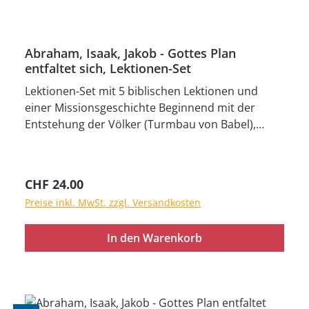
Abraham, Isaak, Jakob - Gottes Plan
entfaltet sich, Lektionen-Set
Lektionen-Set mit 5 biblischen Lektionen und
einer Missionsgeschichte Beginnend mit der
Entstehung der Völker (Turmbau von Babel),
werden in den weiteren Lektionen (Abram wird
durch Glauben gerettet – Gott hält seine
Versprechen treu – Gott zeigt uns ein Bild vom
Regulärer Preis:
CHF 24.00
versprochenen Retter – Gott erwählt Jakob) die
Preise inkl. MwSt. zzgl. Versandkosten
Anfänge bzw. die Erz- oder Stammväter des
auserwählten Volkes Israel beschrieben. Von
In den Warenkorb
Abraham bis Jakob enthält jede Lektion den
Hinweis auf das Versprechen Gottes, einen
Nachkommen, den Retter, zu senden. Die letzte
Lektion schlägt dann die Brücke zur Neuzeit in
der Missionsgeschichte „Mehr, als sie sich je