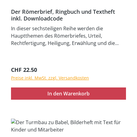
Der Römerbrief, Ringbuch und Textheft
inkl. Downloadcode
In dieser sechsteiligen Reihe werden die
Hauptthemen des Römerbriefes, Urteil,
Rechtfertigung, Heiligung, Erwählung und die
Gemeinde – kindgemäss erklärt. Der Inhalt: Das
vernichtende Urteil - Das Wunder der
Rechtfertigung - Der beste Freund - Gottes
Regulärer Preis:
CHF 22.50
auserwähltes Volk - Die Gemeinde, der
Preise inkl. MwSt. zzgl. Versandkosten
vielbegabte Leib Christi - Unsere grosse
Verantwortung. Ein Rollenspiel „Das Urteil des
In den Warenkorb
Bruders“ und Bibelverse zum Lernen
unterstützen und verdeutlichen die Aussagen.
Diese Lektionsreihe ist besonders für ältere
Kinder und Teenager geeignet. Ringbuch (33 cm
x 24 cm, 48 Bilder) und Textheft, inkl.
Downloadcode