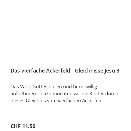
Kauf: Sie finden den gekauften Artikel in Ihrem
Kundenkonto unter dem
Punkt Sofortdownloads.
Das vierfache Ackerfeld - Gleichnisse Jesu 3
Das Wort Gottes hören und bereitwillig
aufnehmen – dazu möchten wir die Kinder durch
dieses Gleichnis vom vierfachen Ackerfeld
(Matthäus 13), eingebettet in eine
Rahmengeschichte, ermutigen. Vertiefend dazu
greift der Bibelvers zum Lernen (Jakobus 1,22a)
Regulärer Preis:
CHF 11.50
noch weiter, indem er die Kinder dazu auffordert,