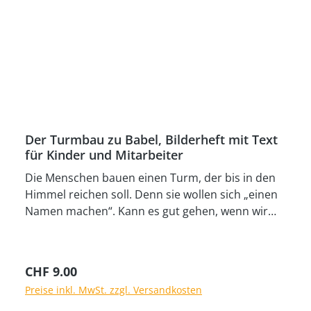
Der Turmbau zu Babel, Bilderheft mit Text
für Kinder und Mitarbeiter
Die Menschen bauen einen Turm, der bis in den
Himmel reichen soll. Denn sie wollen sich „einen
Namen machen“. Kann es gut gehen, wenn wir
Menschen uns so in den Mittelpunkt stellen?
Wenn wir Pläne ohne Gott machen? Das Ereignis
vom Turmbau zu Babel basiert auf dem
Regulärer Preis:
CHF 9.00
bekannten Bericht in der Bibel. Moderne
Preise inkl. MwSt. zzgl. Versandkosten
wissenschaftliche Erkenntnisse sind in die