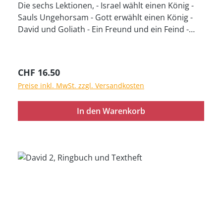
Die sechs Lektionen, - Israel wählt einen König -
Sauls Ungehorsam - Gott erwählt einen König -
David und Goliath - Ein Freund und ein Feind -
David verschont seinen Feind -, zeigen auf, wie
wichtig es ist, dem Herrn unser ganzes Leben
vorbehaltlos anzuvertrauen. Ringbuch (33 cm x
Regulärer Preis:
CHF 16.50
24 cm, 36 Bilder) und Text
Preise inkl. MwSt. zzgl. Versandkosten
In den Warenkorb