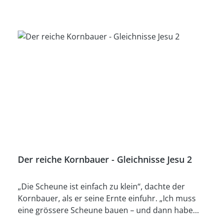
allerhand Wissenswertes über Schafe, mehrere
Spiele und Bastelarbeiten sowie eine Lernaktivität
in Form eines Mitmach-Heftes, das zu Hause als
Stille-Zeit-Heft dienen soll. Der Artikel „Fischer
und Hirte“ von Sam Doherty beschreibt die
zweifache Verantwortung eines Mitarbeiters
unter Kindern, und die Andacht „Jesu Vorsorge
für schwierige Zeiten“ möge stärkend wirken. In
der Schatzkiste ist dieses Mal ein Weihnachts-
Anspiel. Viel Freude mit dieser Ausgabe.
Der reiche Kornbauer - Gleichnisse Jesu 2
„Die Scheune ist einfach zu klein“, dachte der
Kornbauer, als er seine Ernte einfuhr. „Ich muss
eine grössere Scheune bauen – und dann habe