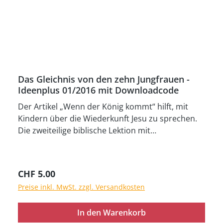
Das Gleichnis von den zehn Jungfrauen -
Ideenplus 01/2016 mit Downloadcode
Der Artikel „Wenn der König kommt“ hilft, mit
Kindern über die Wiederkunft Jesu zu sprechen.
Die zweiteilige biblische Lektion mit
Rahmengeschichte „Das Gleichnis von den zehn
Jungfrauen“ (Mt 25,1–13) motiviert die Kinder, sich
auf die Wiederkunft Jesu vorzubereiten (mit 8
Regulärer Preis:
CHF 5.00
Bildkarten A4-Querformat). Dieser Ideenplus
Preise inkl. MwSt. zzgl. Versandkosten
enthält 2 Programmvorschläge zur Lektion mit
mehreren Spielideen und dem illustrierten
In den Warenkorb
Bibelvers Matthäus 24,42.