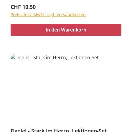
Lukas 19,10; Johannes 10,11; Johannes 14,6)
Regulärer Preis:
CHF 10.50
werden erklärt und sind vierfarbig für die
Preise inkl. MwSt. zzgl. Versandkosten
Flanelltafel illustriert. Textheft mit Erklärungen,
zwei Hefte mit Arbeitsmaterial (24 cm x 33 cm)
In den Warenkorb
Daniel - Stark im Herrn, Lektionen-Set