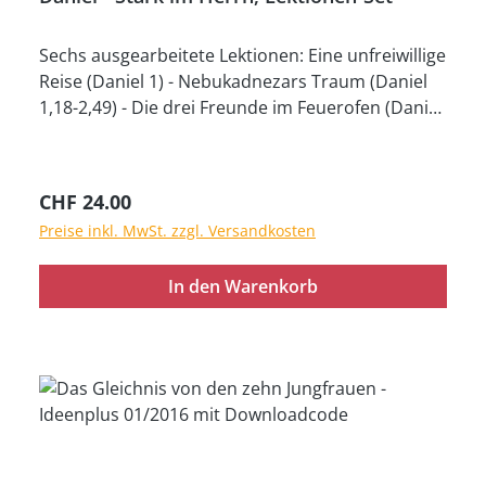
Sechs ausgearbeitete Lektionen: Eine unfreiwillige
Reise (Daniel 1) - Nebukadnezars Traum (Daniel
1,18-2,49) - Die drei Freunde im Feuerofen (Daniel
3,1-30) - Nebukadnezars Hochmut (Daniel 3,31-
4,34) - Eine Nachricht für Belsazar (Daniel 5) -
Daniel in der Löwengrube (Daniel 6) Lektionen-Set
Regulärer Preis:
CHF 24.00
mit Ringbuch (33 cm x 24 cm, 36 Bilder), Textheft
Preise inkl. MwSt. zzgl. Versandkosten
mit ausformuliertem Erzähltext mit
Anwendungen, gedrucktes Arbeitsmaterial,
In den Warenkorb
Rahmenprogrammen und Vorlagen zum
Ausdrucken. Inkl. Bonusmaterial für Bildschirm
und Beamer im Download.