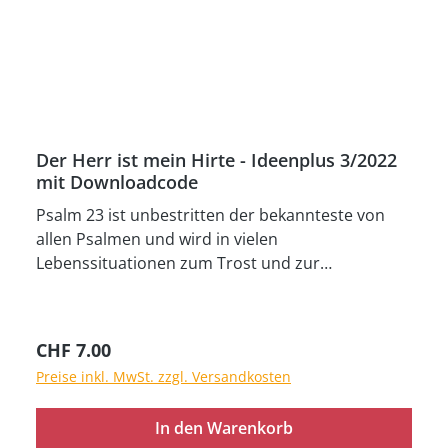
Der Herr ist mein Hirte - Ideenplus 3/2022
mit Downloadcode
Psalm 23 ist unbestritten der bekannteste von
allen Psalmen und wird in vielen
Lebenssituationen zum Trost und zur
Ermutigung. Deshalb sollten bereits Kinder
diesen Psalm auswendig lernen. Die biblische
Lektion zum Psalm erklärt, wie David seine
Regulärer Preis:
CHF 7.00
Beziehung zu Gott mit der Beziehung eines
Preise inkl. MwSt. zzgl. Versandkosten
Schafes zu seinem Hirten beschreibt. Kinder
werden ermutigt, ihr Leben Jesus, dem Guten
In den Warenkorb
Hirten, anzuvertrauen. Das Programm umfasst