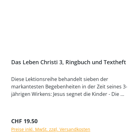
Das Leben Christi 3, Ringbuch und Textheft
Diese Lektionsreihe behandelt sieben der
markantesten Begebenheiten in der Zeit seines 3-
jährigen Wirkens: Jesus segnet die Kinder - Die
Speisung der 5000 - Jesus geht auf dem Wasser -
Die Verklärung - Die Heilung des Aussätzigen -
Der reiche Jüngling - Zachäus begegnet Christus.
Regulärer Preis:
CHF 19.50
Sowohl für gläubige als auch für fernstehende
Preise inkl. MwSt. zzgl. Versandkosten
Kinder vermitteln die Lektionen elementare
biblische Wahrheiten und wichtige Anwendungen