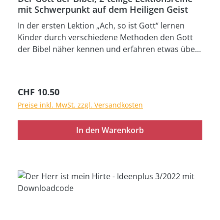
mit Schwerpunkt auf dem Heiligen Geist
In der ersten Lektion „Ach, so ist Gott“ lernen
Kinder durch verschiedene Methoden den Gott
der Bibel näher kennen und erfahren etwas über:
seine Heiligkeit sein Wesen seine Macht seine
Einzigartigkeit seine Dreieinigkeit In der
biblischen Lektion "Das Pfingstwunder" aus
Regulärer Preis:
CHF 10.50
Apostelgeschichte 2 erfahren die Kinder, wie Gott
Preise inkl. MwSt. zzgl. Versandkosten
in den Menschen „einzieht“. Bilderheft (24 cm x 33
cm) mit zwei Lektionen, umfangreichem visuellen
In den Warenkorb
Material und Bildern zur biblischen Lektion