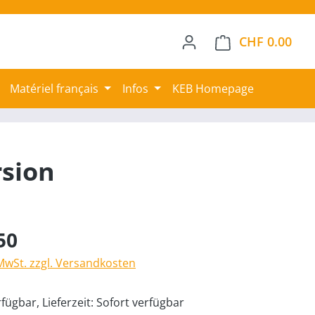
CHF 0.00
Ware
Matériel français
Infos
KEB Homepage
rsion
50
 MwSt. zzgl. Versandkosten
fügbar, Lieferzeit: Sofort verfügbar