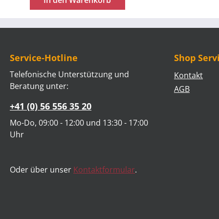
In den Warenkorb
Programm für einen
Oster-Detektiv-
Nachmittag entdecken
die Kinder rund um das
Geschehen in Jerusalem
Service-Hotline
Shop Serv
vom Einzug bis zur
Auferstehung mit Hilfe
Telefonische Unterstützung und
Kontakt
des Detektivs Mr. Clever
Beratung unter:
AGB
zahlreiche Hinweise, die
+41 (0) 56 556 35 20
zu dem Fazit führen:
Jesus ist der wahre König,
Mo-Do, 09:00 - 12:00 und 13:30 - 17:00
der Rettung bringt.
Uhr
Gestalten Sie mit den
Kindern einen
erlebnisreichen
Oder über unser
Kontaktformular
.
Nachmittag live oder
online. Die
Präsentationen im
Download zur Geschichte