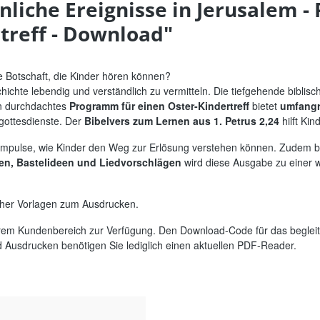
liche Ereignisse in Jerusalem 
treff - Download"
e Botschaft, die Kinder hören können?
hichte lebendig und verständlich zu vermitteln. Die tiefgehende biblisc
in durchdachtes
Programm für einen Oster-Kindertreff
bietet
umfangr
rgottesdienste. Der
Bibelvers zum Lernen aus 1. Petrus 2,24
hilft Kin
 Impulse, wie Kinder den Weg zur Erlösung verstehen können. Zudem b
len, Bastelideen und Liedvorschlägen
wird diese Ausgabe zu einer w
scher Vorlagen zum Ausdrucken.
rem Kundenbereich zur Verfügung. Den Download-Code für das begleite
Ausdrucken benötigen Sie lediglich einen aktuellen PDF-Reader.