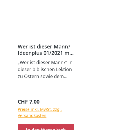
Wer ist dieser Mann?
Ideenplus 01/2021 mit
Ideen für Online-
„Wer ist dieser Mann?“ In
Kindertreff
dieser biblischen Lektion
zu Ostern sowie dem
Bibelvers aus Sacharja
9,9 gehen Sie mit den
Kindern auf Spurensuche
Regulärer Preis:
CHF 7.00
nach der wahren
Preise inkl. MwSt. zzgl.
Identität von Jesus
Versandkosten
Christus. Eingebettet in
ein umfangreiches