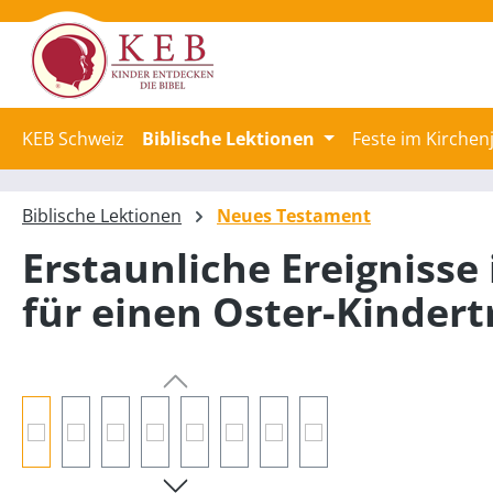
springen
Zur Hauptnavigation springen
KEB Schweiz
Biblische Lektionen
Feste im Kirchen
Biblische Lektionen
Neues Testament
Erstaunliche Ereignisse
für einen Oster-Kindert
Bildergalerie überspringen