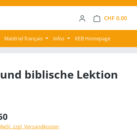
CHF 0.00
Ware
Matériel français
Infos
KEB Homepage
 und biblische Lektion
50
 MwSt. zzgl. Versandkosten