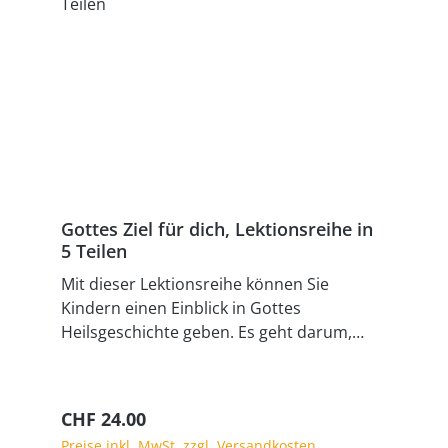
Gottes Ziel für dich, Lektionsreihe in
5 Teilen
Mit dieser Lektionsreihe können Sie
Kindern einen Einblick in Gottes
Heilsgeschichte geben. Es geht darum,
dass sie verstehen, dass Gott will, dass die
Menschen zu Ihm finden. Dabei schlagen
Sie die grosse Brücke von den Anfängen
Regulärer Preis:
CHF 24.00
der Menschheit hin zu Gottes Ziel und
Preise inkl. MwSt. zzgl. Versandkosten