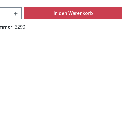
 Anzahl: Gib den gewünschten Wert ein o
In den Warenkorb
ummer:
3290