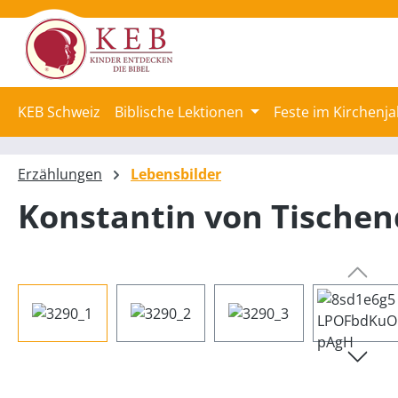
springen
Zur Hauptnavigation springen
KEB Schweiz
Biblische Lektionen
Feste im Kirchenja
Erzählungen
Lebensbilder
Konstantin von Tischend
Bildergalerie überspringen