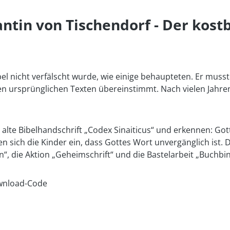
tin von Tischendorf - Der kostb
bel nicht verfälscht wurde, wie einige behaupteten. Er musst
t den ursprünglichen Texten übereinstimmt. Nach vielen Jah
alte Bibelhandschrift „Codex Sinaiticus“ und erkennen: Gott
ägen sich die Kinder ein, dass Gottes Wort unvergänglich i
rn“, die Aktion „Geheimschrift“ und die Bastelarbeit „Buchbi
Download-Code