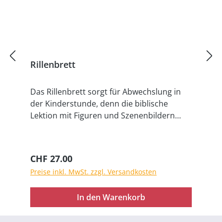
Rillenbrett
Das Rillenbrett sorgt für Abwechslung in
der Kinderstunde, denn die biblische
Lektion mit Figuren und Szenenbildern
kann auf dem Brett sehr gut
veranschaulicht werden. Das passende
Hintergrundbild kann in die letzte Rille
Regulärer Preis:
CHF 27.00
geschoben werden, die Figuren davor
Preise inkl. MwSt. zzgl. Versandkosten
"spielen" die Geschichte "mit".
Verschiedene Einsatzmöglichkeiten - zum
In den Warenkorb
Darstellen von Ereignissen, hier am
Beispiel „Der gute Hirte“. Die Figuren