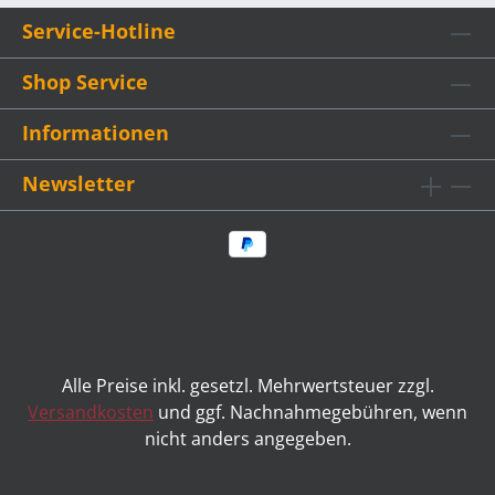
werden in die Rillen eingesteckt. Das
Hintergrundbild ist mit Klammer an eine
Service-Hotline
Pappe befestigt. Auch zum Durchführen
von verschiedenen Quizspielen, z. B. „Das
Shop Service
Brunnenquiz“ aus dem Vorschulmaterial
Informationen
„Quizideen für Vorschulkinder“. Eignet sich
vortrefflich zum Nachspielen und damit
Newsletter
zur Vertiefung, v.a. für jüngere Kinder und
kleine Gruppen. Rillenbrett aus 22 mm
Multiplex-Platte, ca. 42 cm x 30 cm
Alle Preise inkl. gesetzl. Mehrwertsteuer zzgl.
Versandkosten
und ggf. Nachnahmegebühren, wenn
nicht anders angegeben.